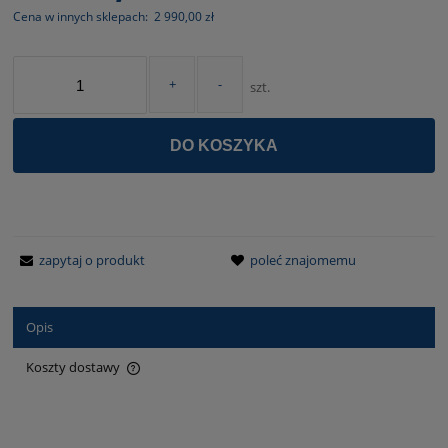
Cena w innych sklepach:
2 990,00 zł
+
-
szt.
DO KOSZYKA
zapytaj o produkt
poleć znajomemu
Opis
Koszty dostawy
Cena nie zawiera ewentualnych kosztów płatności