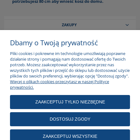
potrzebujesz 80 cm aby wnieść kosz do domu.
ZAKUPY
Dbamy o Twoją prywatność
POMOC
Pliki cookies i pokrewne im technologie umożliwiają poprawne
działanie strony i pomagają nam dostosować ofertę do Twoich
MOJE KONTO
potrzeb. Możesz zaakceptować wykorzystanie przez nas
wszystkich tych plików i przejść do sklepu lub dostosować użycie
plików do swoich preferencji, wybierając opcję "Dostosuj zgody".
Więcej o plikach cookies przeczytasz w naszej Polityce
INFORMACJE
prywatności.
ZAAKCEPTUJ TYLKO NIEZBĘDNE
Modne Meble
,
ul
. Hutnicza 40, 81-061 Gdynia, tel. 511 164 577, tel.
58 625 92 62, biuro
@modnemeble.
com
DOSTOSUJ ZGODY
ZAAKCEPTUJ WSZYSTKIE