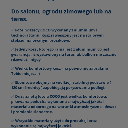
Do salonu, ogrodu zimowego lub na
taras.
✅
Fotel wiszący COCO wykonany z aluminium i
technorattanu. Kosz zawieszony jest na stalowym
stelażu malowanym proszkowo.
✅
Jedyny kosz , którego rama jest z aluminium co jest
gwarancją, iż wystawiony na taras lub balkon nie zacznie
rdzewieć - nigdy !
✅
Wielki, komfortowy kosz - na pewno nie zabraknie
Tobie miejsca :)
✅
Ebonitowe obejmy na wielkiej, stabilnej podstawie (
120 cm średnicy ) zapobiegają porysowaniu podłogi.
✅
Dużą zaletą fotela COCO jest wielka, komfortowa,
pikowana poducha wykonana z najwyższej jakości
materiału odpornego na warunki atmosferyczne - deszcz
i promienie słoneczne.
✅
Wszystkie materiały użyte do produkcji oraz
wykonanie są najwyższej jakości.