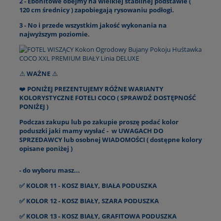
2 - Ebonitowe obejmy na wielkiej stabilnej podstawie (
120 cm średnicy ) zapobiegają rysowaniu podłogi.
3 - No i przede wszystkim jakość wykonania na
najwyższym poziomie.
⚠️
WAŻNE
⚠️
❤️
PONIŻEJ PREZENTUJEMY RÓŻNE WARIANTY
KOLORYSTYCZNE FOTELI COCO ( SPRAWDŹ DOSTĘPNOŚĆ
PONIŻEJ )
Podczas zakupu lub po zakupie proszę podać kolor
poduszki jaki mamy wysłać - w UWAGACH DO
SPRZEDAWCY lub osobnej WIADOMOŚCI ( dostępne kolory
opisane poniżej )
- do wyboru masz...
✅ KOLOR 11 - KOSZ BIAŁY, BIAŁA PODUSZKA
✅ KOLOR 12 - KOSZ BIAŁY, SZARA PODUSZKA
✅ KOLOR 13 - KOSZ BIAŁY, GRAFITOWA PODUSZKA