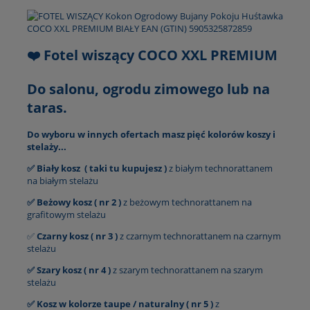
❤️ Fotel wiszący COCO XXL PREMIUM
Do salonu, ogrodu zimowego lub na
taras.
Do wyboru w innych ofertach masz pięć kolorów koszy i
stelaży...
✅
Biały kosz ( taki tu kupujesz )
z białym technorattanem
na białym stelażu
✅
Beżowy kosz ( nr 2 )
z beżowym technorattanem na
grafitowym stelażu
✅
Czarny kosz ( nr 3 )
z czarnym technorattanem na czarnym
stelażu
✅
Szary kosz ( nr 4 )
z szarym technorattanem na szarym
stelażu
✅ Kosz w kolorze taupe / naturalny ( nr 5 )
z