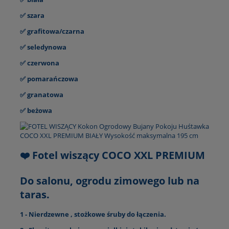
✅ szara
✅ grafitowa/czarna
✅ seledynowa
✅ czerwona
✅ pomarańczowa
✅ granatowa
✅ beżowa
❤️ Fotel wiszący COCO XXL PREMIUM
Do salonu, ogrodu zimowego lub na
taras.
1 - Nierdzewne , stożkowe śruby do łączenia.