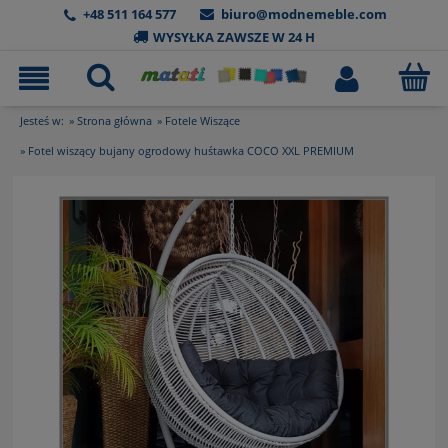
+48 511 164 577
biuro@modnemeble.com
WYSYŁKA ZAWSZE W 24 H
Jesteś w:
»
Strona główna
»
Fotele Wiszące
»
Fotel wiszący bujany ogrodowy huśtawka COCO XXL PREMIUM