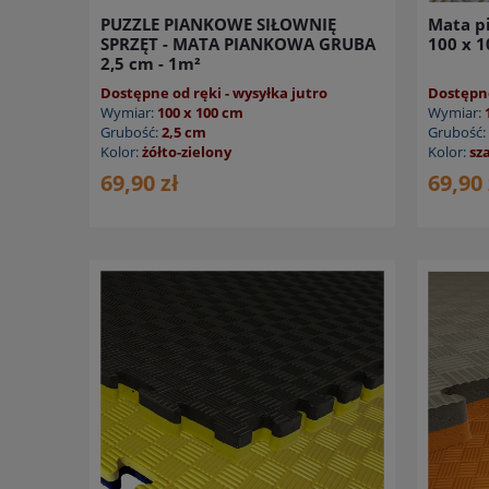
PUZZLE PIANKOWE SIŁOWNIĘ
Mata p
SPRZĘT - MATA PIANKOWA GRUBA
100 x 1
2,5 cm - 1m²
Dostępne od ręki - wysyłka jutro
Dostępne
Wymiar:
100 x 100 cm
Wymiar:
Grubość:
2,5 cm
Grubość:
Kolor:
żółto-zielony
Kolor:
sz
69,90 zł
69,90 