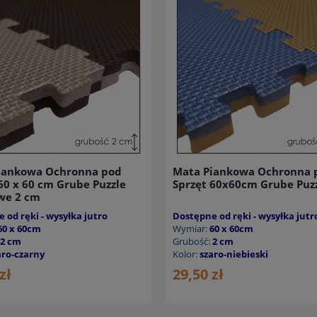
iankowa Ochronna pod
Mata Piankowa Ochronna 
60 x 60 cm Grube Puzzle
Sprzęt 60x60cm Grube Puz
we 2 cm
 od ręki - wysyłka jutro
Dostępne od ręki - wysyłka jutr
60 x 60cm
Wymiar:
60 x 60cm
2 cm
Grubość:
2 cm
aro-czarny
Kolor:
szaro-niebieski
zł
29,50 zł