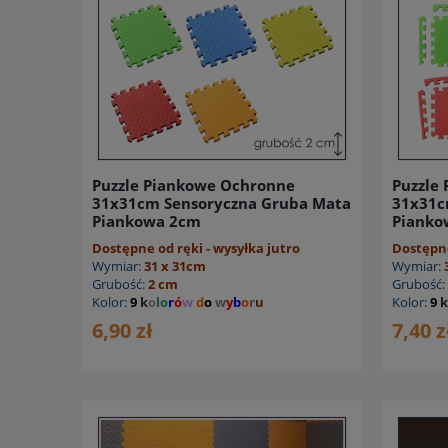
Puzzle Piankowe Ochronne
Puzzle 
31x31cm Sensoryczna Gruba Mata
31x31c
Piankowa 2cm
Pianko
Dostępne od ręki - wysyłka jutro
Dostępne
Wymiar:
31 x 31cm
Wymiar:
Grubość:
2 cm
Grubość:
Kolor:
9
k
o
lo
r
ó
w
d
o
w
y
b
o
r
u
Kolor:
9
k
6,90 zł
7,40 z