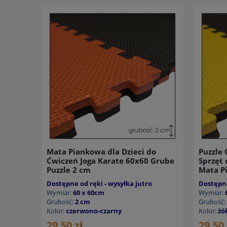
Mata Piankowa dla Dzieci do
Puzzle
Ćwiczeń Joga Karate 60x60 Grube
Sprzęt
Puzzle 2 cm
Mata P
Dostępne od ręki - wysyłka jutro
Dostępne
Wymiar:
60 x 60cm
Wymiar:
Grubość:
2 cm
Grubość:
Kolor:
czerwono-czarny
Kolor:
żó
29,50 zł
29,50 