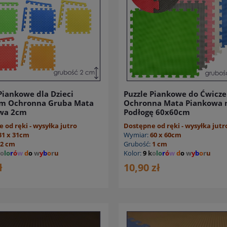
Piankowe dla Dzieci
Puzzle Piankowe do Ćwicze
m Ochronna Gruba Mata
Ochronna Mata Piankowa 
wa 2cm
Podłogę 60x60cm
 od ręki - wysyłka jutro
Dostępne od ręki - wysyłka jutr
31 x 31cm
Wymiar:
60 x 60cm
2 cm
Grubość:
1 cm
o
lo
r
ó
w
d
o
w
y
b
o
r
u
Kolor:
9
k
o
lo
r
ó
w
d
o
w
y
b
o
r
u
ł
10,90 zł