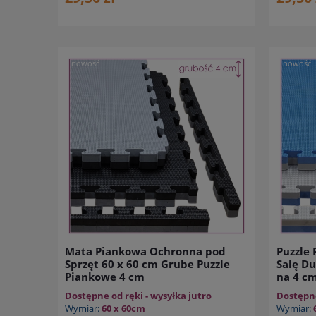
nowość
nowość
Mata Piankowa Ochronna pod
Puzzle 
Sprzęt 60 x 60 cm Grube Puzzle
Salę D
Piankowe 4 cm
na 4 c
Dostępne od ręki - wysyłka jutro
Dostępne
Wymiar:
60 x 60cm
Wymiar: