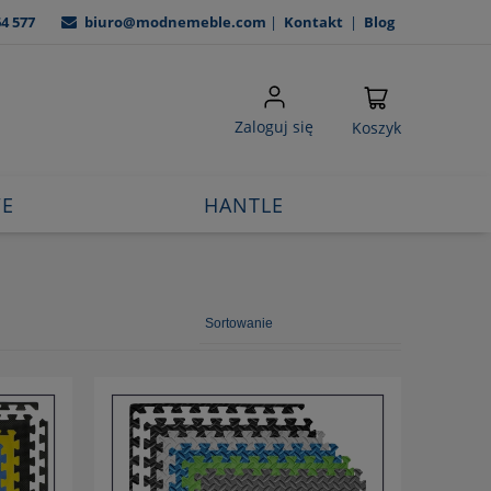
64 577
biuro@modnemeble.com
|
Kontakt
|
Blog
Zaloguj się
Koszyk
WE
HANTLE