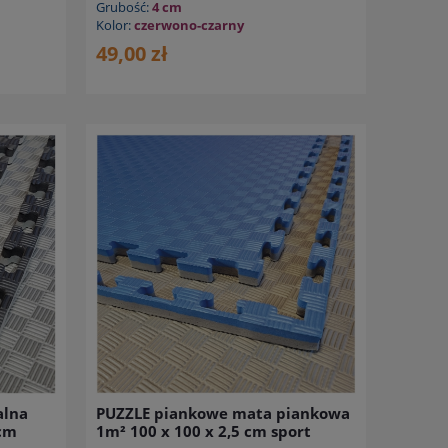
Grubość:
4 cm
Kolor:
czerwono-czarny
49,00 zł
alna
PUZZLE piankowe mata piankowa
 cm
1m² 100 x 100 x 2,5 cm sport