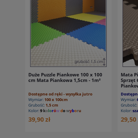
Duże Puzzle Piankowe 100 x 100
Mata P
cm Mata Piankowa 1,5cm - 1m²
Sprzęt 
Pianko
Dostępne od ręki - wysyłka jutro
Dostępne
Wymiar:
100 x 100cm
Wymiar:
Grubość:
1,5 cm
Grubość:
Kolor:
9
k
o
lo
r
ó
w
d
o
w
y
b
o
r
u
Kolor:
sz
39,90 zł
29,50 