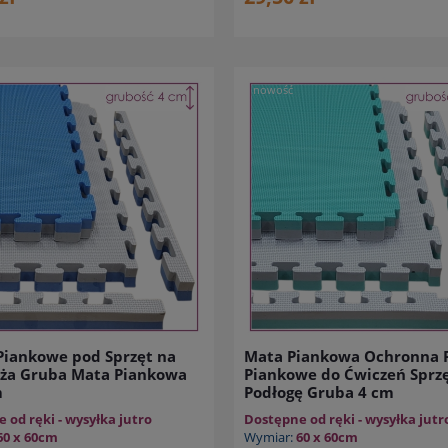
nowość
Piankowe pod Sprzęt na
Mata Piankowa Ochronna P
uża Gruba Mata Piankowa
Piankowe do Ćwiczeń Sprz
m
Podłogę Gruba 4 cm
 od ręki - wysyłka jutro
Dostępne od ręki - wysyłka jutr
60 x 60cm
Wymiar:
60 x 60cm