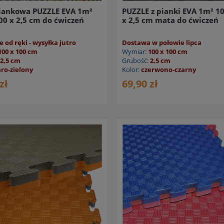
iankowa PUZZLE EVA 1m²
PUZZLE z pianki EVA 1m² 10
00 x 2,5 cm do ćwiczeń
x 2,5 cm mata do ćwiczeń
 od ręki - wysyłka jutro
Dostawa w połowie lipca
100 x 100 cm
Wymiar:
100 x 100 cm
2,5 cm
Grubość:
2,5 cm
aro-zielony
Kolor:
czerwono-czarny
zł
69,90 zł