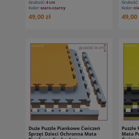
Grubość:
4 cm
Grubość:
Kolor:
szaro-czarny
Kolor:
ni
49,00 zł
49,00 
nowość
nowość
Duże Puzzle Piankowe Ćwiczeń
Puzzle 
Sprzęt Dzieci Ochronna Mata
Mata Po