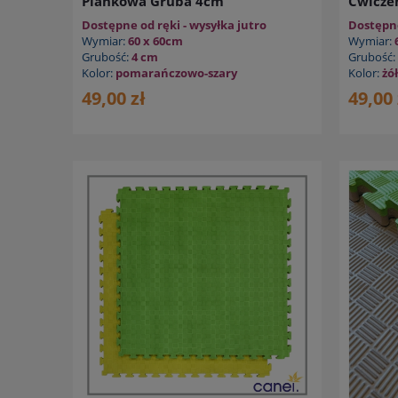
Piankowa Gruba 4cm
Ćwicze
Dostępne od ręki - wysyłka jutro
Dostępne
Wymiar:
60 x 60cm
Wymiar:
Grubość:
4 cm
Grubość:
Kolor:
pomarańczowo-szary
Kolor:
żó
49,00 zł
49,00 