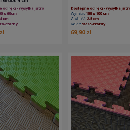
ń Grube 4 cm
 od ręki - wysyłka jutro
Dostępne od ręki - wysyłka jutr
60 x 60cm
Wymiar:
100 x 100 cm
4 cm
Grubość:
2,5 cm
łto-czarny
Kolor:
szaro-czarny
zł
69,90 zł