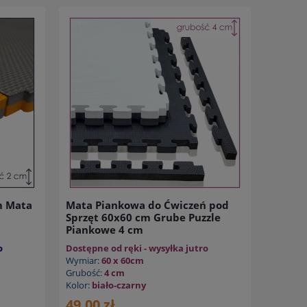
nowość
m Mata
Mata Piankowa do Ćwiczeń pod
Sprzęt 60x60 cm Grube Puzzle
Piankowe 4 cm
o
Dostępne od ręki - wysyłka jutro
Wymiar:
60 x 60cm
Grubość:
4 cm
Kolor:
biało-czarny
49,00 zł