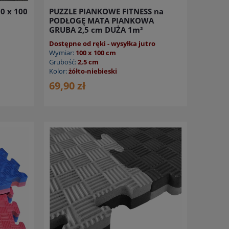
0 x 100
PUZZLE PIANKOWE FITNESS na
PODŁOGĘ MATA PIANKOWA
GRUBA 2,5 cm DUŻA 1m²
Dostępne od ręki - wysyłka jutro
Wymiar:
100 x 100 cm
Grubość:
2,5 cm
Kolor:
żółto-niebieski
69,90 zł