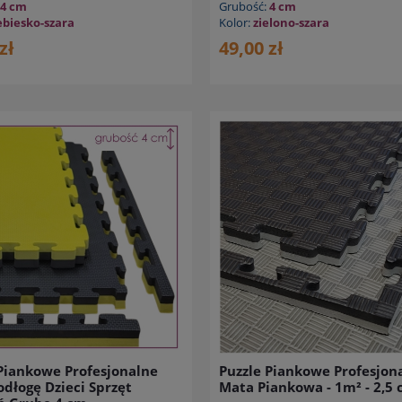
4 cm
Grubość:
4 cm
ebiesko-szara
Kolor:
zielono-szara
zł
49,00 zł
Piankowe Profesjonalne
Puzzle Piankowe Profesjon
dłogę Dzieci Sprzęt
Mata Piankowa - 1m² - 2,5