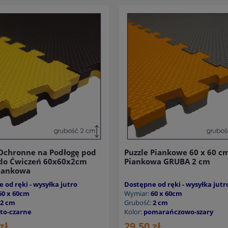
 Ochronne na Podłogę pod
Puzzle Piankowe 60 x 60 c
 do Ćwiczeń 60x60x2cm
Piankowa GRUBA 2 cm
iankowa
 od ręki - wysyłka jutro
Dostępne od ręki - wysyłka jutr
60 x 60cm
Wymiar:
60 x 60cm
2 cm
Grubość:
2 cm
łto-czarne
Kolor:
pomarańczowo-szary
zł
29,50 zł