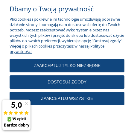
Dbamy o Twoją prywatność
Pliki cookies i pokrewne im technologie umożliwiają poprawne
Modne Meble
,
ul
. Hutnicza 40, 81-061 Gdynia, tel. 511 164 577, tel.
działanie strony i pomagają nam dostosować ofertę do Twoich
58 625 92 62, biuro
@modnemeble.
com
potrzeb. Możesz zaakceptować wykorzystanie przez nas
wszystkich tych plików i przejść do sklepu lub dostosować użycie
plików do swoich preferencji, wybierając opcję "Dostosuj zgody".
Więcej o plikach cookies przeczytasz w naszej Polityce
prywatności.
POKAŻ PEŁNĄ WERSJĘ STRONY
ZAAKCEPTUJ TYLKO NIEZBĘDNE
Sklep internetowy Shoper.pl
DOSTOSUJ ZGODY
ZAAKCEPTUJ WSZYSTKIE