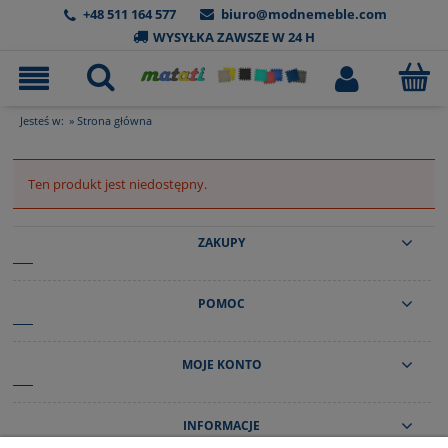
+48 511 164 577
biuro@modnemeble.com
WYSYŁKA ZAWSZE W 24 H
Jesteś w:
»
Strona główna
Ten produkt jest niedostępny.
ZAKUPY
POMOC
MOJE KONTO
INFORMACJE